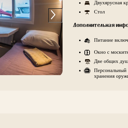
Двухярусная к
Стол
Дополнительная инфо
Питание вклю
Окно с москит
Две общих ду
Персональный 
хранения оруж