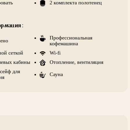
ровать
2 комплекта полотенец
рмация :
Профессиональная
чено
кофемашина
ной сеткой
Wi-fi
шевых кабины
Отопление, вентиляция
сейф для
Сауна
ия