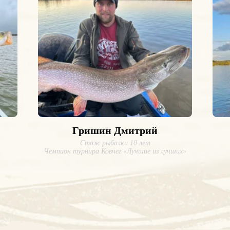
Гришин Дмитрий
Стаж рыбалки 10 лет
Чемпион турнира Ковчег «Лучшие из лучших»