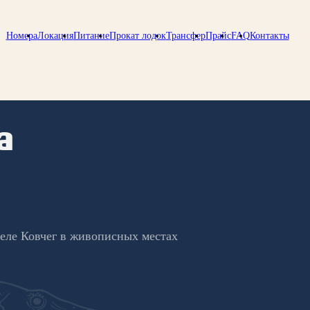
Номера
Локация
Питание
Прокат лодок
Трансфер
Прайс
FAQ
Контакты
а
еле Ковчег в живописных местах