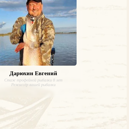
Дарюхин Евгений
Стаж трофейной рыбалки 8 лет
Режиссёр вашей рыбалки